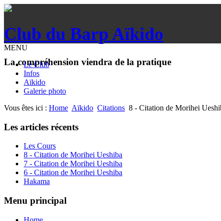
Club du Barp Aïkido
MENU
La compréhension viendra de la pratique
Le Club
Infos
Aïkido
Galerie photo
Vous êtes ici :
Home
Aïkido
Citations
8 - Citation de Morihei Uesh
Les articles récents
Les Cours
8 - Citation de Morihei Ueshiba
7 - Citation de Morihei Ueshiba
6 - Citation de Morihei Ueshiba
Hakama
Menu principal
Home